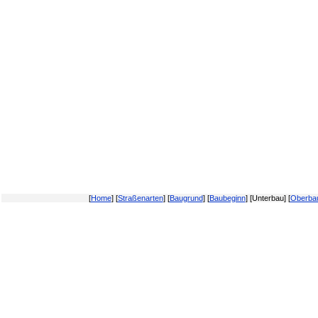
[
Home
] [
Straßenarten
] [
Baugrund
] [
Baubeginn
] [Unterbau] [
Oberba