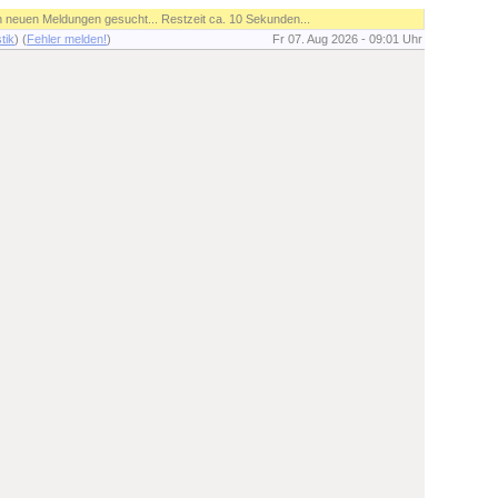
ch neuen Meldungen gesucht... Restzeit ca. 10 Sekunden...
stik
) (
Fehler melden!
)
Fr 07. Aug 2026 - 09:01 Uhr