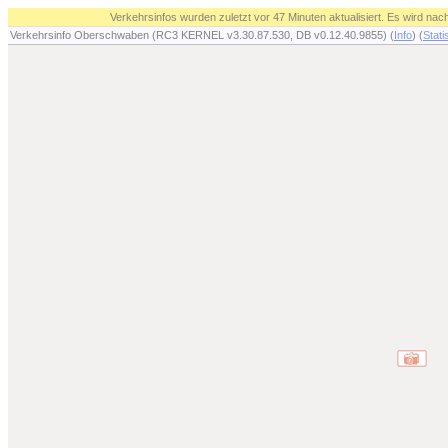
Verkehrsinfos wurden zuletzt vor 47 Minuten aktualisiert. Es wird na
Verkehrsinfo Oberschwaben (RC3 KERNEL v3.30.87.530, DB v0.12.40.9855) (
Info
) (
Stati