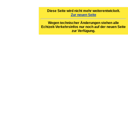
Diese Seite wird nicht mehr weiterentwickelt.
Zur neuen Seite
Wegen technischer Änderungen stehen alle
Echtzeit-Verkehrsinfos nur noch auf der neuen Seite
zur Verfügung.