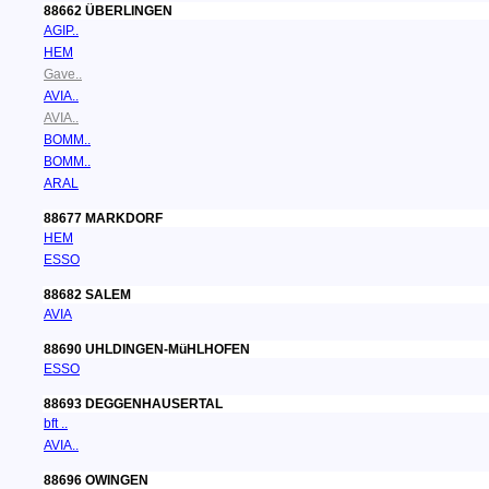
88662 ÜBERLINGEN
AGIP..
HEM
Gave..
AVIA..
AVIA..
BOMM..
BOMM..
ARAL
88677 MARKDORF
HEM
ESSO
88682 SALEM
AVIA
88690 UHLDINGEN-MüHLHOFEN
ESSO
88693 DEGGENHAUSERTAL
bft ..
AVIA..
88696 OWINGEN