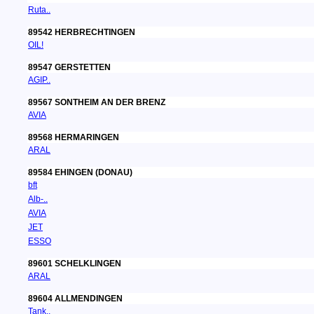
Ruta..
89542 HERBRECHTINGEN
OIL!
89547 GERSTETTEN
AGIP..
89567 SONTHEIM AN DER BRENZ
AVIA
89568 HERMARINGEN
ARAL
89584 EHINGEN (DONAU)
bft
Alb-..
AVIA
JET
ESSO
89601 SCHELKLINGEN
ARAL
89604 ALLMENDINGEN
Tank..