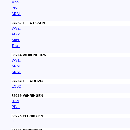
Möb..
PIN ..
ARAL
89257 ILLERTISSEN
V-Ma..
AGIP..
Shell
Tota..
89264 WEIßENHORN
V-Ma..
ARAL
ARAL
89269 ILLERBERG
ESSO
89269 VöHRINGEN
RAN
PIN ..
89275 ELCHINGEN
JET