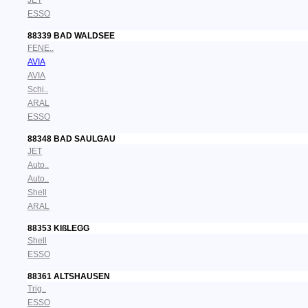
JET
ESSO
88339 BAD WALDSEE
FENE..
AVIA
AVIA
Schi..
ARAL
ESSO
88348 BAD SAULGAU
JET
Auto..
Auto..
Shell
ARAL
88353 KIßLEGG
Shell
ESSO
88361 ALTSHAUSEN
Trig..
ESSO