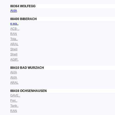
88364 WOLFEGG
AVIA
88400 BIBERACH
e.wa..
ACB-..
RAN
Tota..
ARAL
Shell
Shell
AGIP..
88410 BAD WURZACH
AVIA
AVIA
ARAL
88416 OCHSENHAUSEN
GAVE..
Frei..
Tank..
RAN