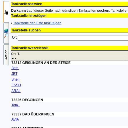
Tankstellenservice
Du kannst
auf dieser Seite nach günstigen Tankstellen
suchen
, Tankstelle
Tankstelle hinzufügen
•
Tankstelle der Liste hinzufügen
Tankstelle suchen
Ort
Tankstellenverzeichnis
Ort, T.
73312 GEISLINGEN AN DER STEIGE
Betr..
JET
Shell
ESSO
ARAL
73326 DEGGINGEN
Tota..
73337 BAD ÜBERKINGEN
AVIA