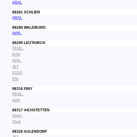
ARAL
88281 SCHLIER
ARAL
88289 WALDBURG
AVIA..
88299 LEUTKIRCH
FENE..
RAN
AVIA..
JET
ESSO
ENI
88316 ISNY
FENE..
AVIA
88317 AICHSTETTEN
Suno..
Shell
88326 AULENDORF